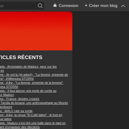
Connexion
+
Créer mon blog
ICLES RÉCENTS
ela - Arrestation de Maduro, peur sur les
res
ne - Ils ont lu (et adoré) : "La femme, ennemie de
me", d'Alfonsina STORNI
ne - A lire : "La femme, ennemie de la femme",
nsina STORNI
la - Il faut laisser une porte de sortie au
eur Maduro
ine - France, destins croisés
 : Tarsila do Amaral, une anthropophage au Musée
xembourg
e : AMLO rate sa sortie
nt - A lire, la revue "El Café latino" : le foot en
ue latine
la : Maduro s’est tiré une balle dans le pied en
ant d’organiser des élections