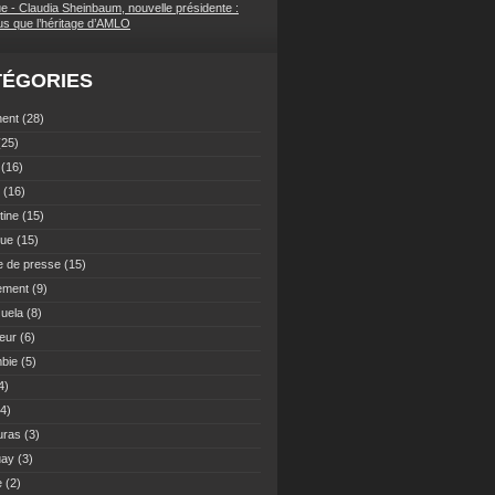
e - Claudia Sheinbaum, nouvelle présidente :
lus que l’héritage d’AMLO
TÉGORIES
nent
(28)
25)
(16)
(16)
tine
(15)
que
(15)
 de presse
(15)
ement
(9)
uela
(8)
eur
(6)
bie
(5)
4)
4)
uras
(3)
uay
(3)
e
(2)