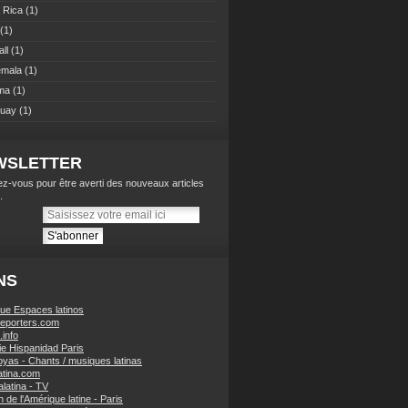
 Rica
(1)
(1)
ll
(1)
emala
(1)
ma
(1)
guay
(1)
WSLETTER
z-vous pour être averti des nouveaux articles
.
NS
vue Espaces latinos
Reporters.com
.info
rie Hispanidad Paris
oyas - Chants / musiques latinas
atina.com
latina - TV
 de l'Amérique latine - Paris