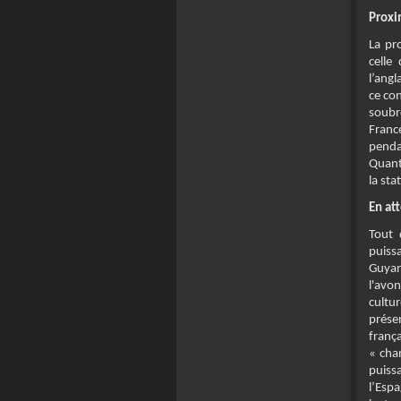
Proxi
La pro
celle
l’angl
ce con
soubr
Franc
penda
Quant 
la sta
En at
Tout 
puiss
Guyan
l'avon
cultur
prése
franç
« cha
puissa
l’Es