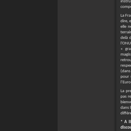
instr
compo
La Fra
dire, 
elle 
terra
delà 
l’ONU
« gr
magis
retro
respe
(dans 
pour 
l’Euro
La pr
pas r
bienv
dans l
différ
* A l
disco