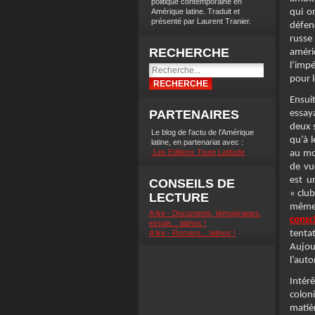
politique contemporaine en
Amérique latine. Traduit et
qui o
présenté par Laurent Tranier.
défen
russe
RECHERCHE
améri
l’imp
pour l
Ensuit
PARTENAIRES
essay
deux s
Le blog de l'actu de l'Amérique
qu’à 
latine, en partenariat avec :
.Les Editions Toute Latitude
au moi
de vu
est u
CONSEILS DE
« clu
LECTURE
même
A lire - Documents, témoignages,
cons
essais... latinos !
A lire - Romans... latinos !
tenta
Aujou
l’aut
Intér
colon
matiè