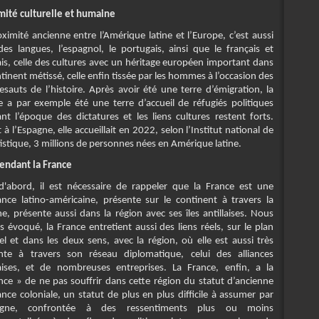
mité culturelle et humaine
ximité ancienne entre l’Amérique latine et l’Europe, c’est aussi
 des langues, l’espagnol, le portugais, ainsi que le français et
ais, celle des cultures avec un héritage européen important dans
tinent métissé, celle enfin tissée par les hommes à l’occasion des
esauts de l’histoire. Après avoir été une terre d’émigration, la
e a par exemple été une terre d’accueil de réfugiés politiques
nt l’époque des dictatures et les liens cultures restent forts.
à l’Espagne, elle accueillait en 2022, selon l’Institut national de
tistique, 3 millions de personnes nées en Amérique latine.
tendant la France
d'abord, il est nécessaire de rappeler que la France est une
ance latino-américaine, présente sur le continent à travers la
e, présente aussi dans la région avec ses îles antillaises. Nous
s évoqué, la France entretient aussi des liens réels, sur le plan
el et dans les deux sens, avec la région, où elle est aussi très
nte à travers son réseau diplomatique, celui des alliances
aises, et de nombreuses entreprises. La France, enfin, a la
nce » de ne pas souffrir dans cette région du statut d’ancienne
nce coloniale, un statut de plus en plus difficile à assumer par
pagne, confrontée à des ressentiments plus ou moins