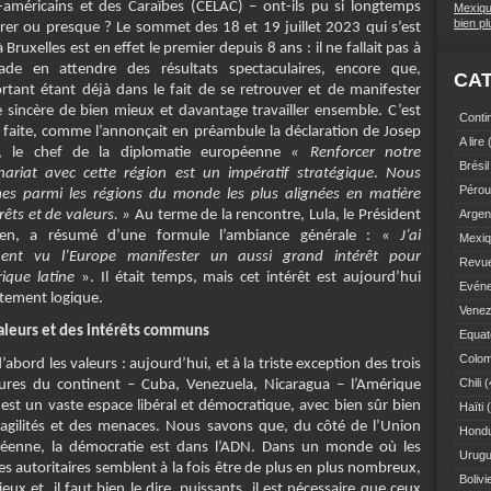
o-américains et des Caraïbes (CELAC) – ont-ils pu si longtemps
Mexiqu
bien p
orer ou presque ? Le sommet des 18 et 19 juillet 2023 qui s’est
 Bruxelles est en effet le premier depuis 8 ans : il ne fallait pas à
ade en attendre des résultats spectaculaires, encore que,
CA
ortant étant déjà dans le fait de se retrouver et de manifester
ie sincère de bien mieux et davantage travailler ensemble. C’est
Conti
 faite, comme l’annonçait en préambule la déclaration de Josep
A lire
(
l, le chef de la diplomatie européenne
« Renforcer notre
Brésil
nariat avec cette région est un impératif stratégique
.
Nous
Pérou
s parmi les régions du monde les plus alignées en matière
rêts et de valeurs. »
Au terme de la rencontre, Lula, le Président
Argen
lien, a résumé d’une formule l’ambiance générale : «
J’ai
Mexi
ent vu l’Europe manifester un aussi grand intérêt pour
Revue
rique latine
». Il était temps, mais cet intérêt est aujourd’hui
Evén
itement logique.
Venez
aleurs et des intérêts communs
Equat
Colom
’abord les valeurs : aujourd’hui, et à la triste exception des trois
Chili
(
tures du continent – Cuba, Venezuela, Nicaragua – l’Amérique
 est un vaste espace libéral et démocratique, avec bien sûr bien
Haïti
(
ragilités et des menaces. Nous savons que, du côté de l’Union
Hond
éenne, la démocratie est dans l’ADN. Dans un monde où les
Urug
s autoritaires semblent à la fois être de plus en plus nombreux,
Bolivi
eux et, il faut bien le dire, puissants, il est nécessaire que ceux