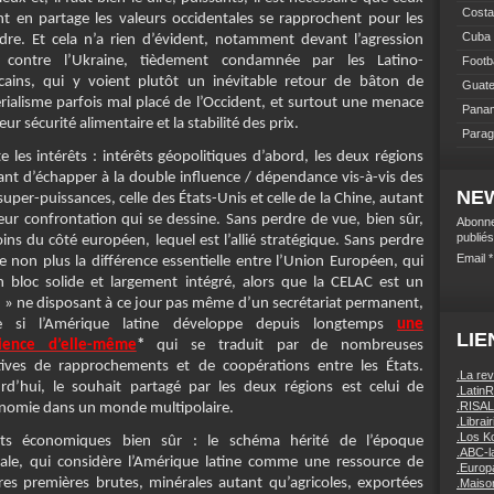
Costa
nt en partage les valeurs occidentales se rapprochent pour les
Cuba
dre. Et cela n’a rien d’évident, notamment devant l’agression
 contre l’Ukraine, tièdement condamnée par les Latino-
Footba
cains, qui y voient plutôt un inévitable retour de bâton de
Guat
érialisme parfois mal placé de l’Occident, et surtout une menace
Pana
eur sécurité alimentaire et la stabilité des prix.
Para
e les intérêts : intérêts géopolitiques d’abord, les deux régions
ant d’échapper à la double influence / dépendance vis-à-vis des
NE
uper-puissances, celle des États-Unis et celle de la Chine, autant
leur confrontation qui se dessine. Sans perdre de vue, bien sûr,
Abonne
publiés
ns du côté européen, lequel est l’allié stratégique. Sans perdre
Email
e non plus la différence essentielle entre l’Union Européen, qui
n bloc solide et largement intégré, alors que la CELAC est un
b » ne disposant à ce jour pas même d’un secrétariat permanent,
 si l’Amérique latine développe depuis longtemps
une
LIE
cience d’elle-même
*
qui se traduit par de nombreuses
tives de rapprochements et de coopérations entre les États.
.La re
rd’hui, le souhait partagé par les deux régions est celui de
.Latin
.RISAL
onomie dans un monde multipolaire.
.Librai
.Los K
êts économiques bien sûr : le schéma hérité de l’époque
.ABC-l
iale, qui considère l’Amérique latine comme une ressource de
.Europa
res premières brutes, minérales autant qu’agricoles, exportées
.Maison