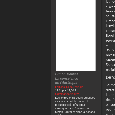
latin
s’ign
tenu à
ce st
l’imp
l’env
chose
Borel
parte
somme
d’inté
brési
rarem
l’Amé
parfa
Simon Bolivar
Des v
La conscience
de l'Amérique
Tout d
Editions Toute Latitude
dicta
192 pp. - 17,80 €
Commander le livre
latine
Les lettres et discours politiques
des f
essentiels du Libertador : la
europ
porte d'entrée désormais
classique dans l'univers de
régime
Simon Bolivar et dans la pensée
ambiti