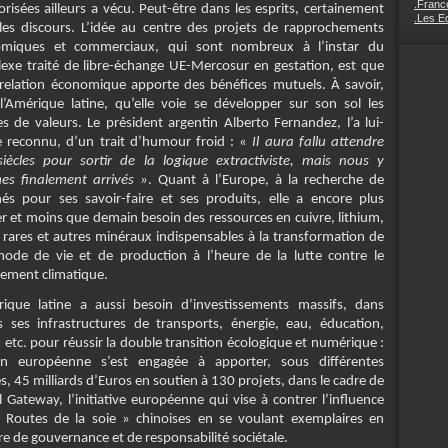
.France
orisées ailleurs a vécu. Peut-être dans les esprits, certainement
.Les Ed
les discours. L’idée au centre des projets de rapprochements
miques et commerciaux, qui sont nombreux à l’instar du
exe traité de libre-échange UE-Mercosur en gestation, est que
 relation économique apporte des bénéfices mutuels. À savoir,
l’Amérique latine, qu’elle voie se développer sur son sol les
es de valeurs. Le président argentin Alberto Fernandez, l’a lui-
reconnu, d’un trait d’humour froid : «
Il aura fallu attendre
siècles pour sortir de la logique extractiviste, mais nous y
s finalement arrivés »
. Quant à l’Europe, à la recherche de
és pour ses savoir-faire et ses produits, elle a encore plus
er et moins que demain besoin des ressources en cuivre, lithium,
s rares et autres minéraux indispensables à la transformation de
ode de vie et de production à l’heure de la lutte contre le
ement climatique.
rique latine a aussi besoin d’investissements massifs, dans
s ses infrastructures de transports, énergie, eau, éducation,
 etc. pour réussir la double transition écologique et numérique :
on européenne s’est engagée à apporter, sous différentes
, 45 milliards d’Euros en soutien à 130 projets, dans le cadre de
 Gateway, l’initiative européenne qui vise à contrer l’influence
 Routes de la soie » chinoises en se voulant exemplaires en
e de gouvernance et de responsabilité sociétale.