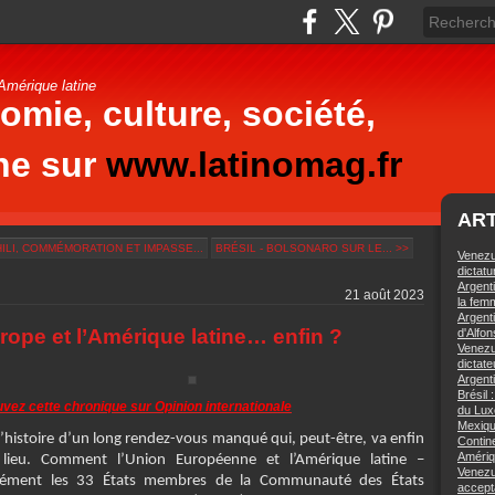
'Amérique latine
omie, culture, société,
ine sur
www.latinomag.fr
ART
HILI, COMMÉMORATION ET IMPASSE...
BRÉSIL - BOLSONARO SUR LE... >>
Venezu
dictatu
Argenti
21 août 2023
la fem
Argenti
rope et l’Amérique latine… enfin ?
d'Alfo
Venezue
dictat
Argent
Brésil
vez cette chronique sur Opinion internationale
du Lu
Mexiqu
l’histoire d’un long rendez-vous manqué qui, peut-être, va enfin
Contine
Amériq
 lieu. Comment l’Union Européenne et l’Amérique latine –
Venezue
sément les 33 États membres de la Communauté des États
accept