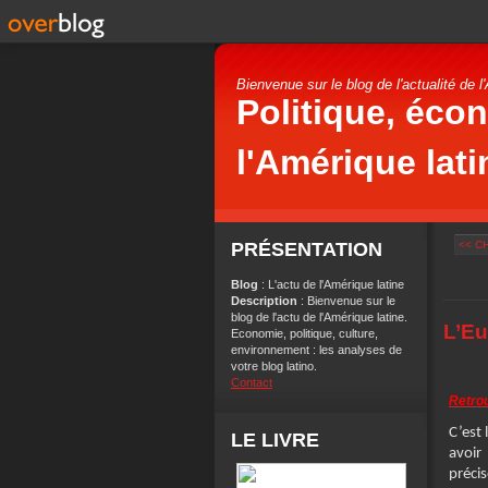
Bienvenue sur le blog de l'actualité de l
Politique, écon
l'Amérique lat
PRÉSENTATION
<< C
Blog
: L'actu de l'Amérique latine
Description
: Bienvenue sur le
blog de l'actu de l'Amérique latine.
L’Eu
Economie, politique, culture,
environnement : les analyses de
votre blog latino.
Contact
Retrou
C’est 
LE LIVRE
avoir
préci