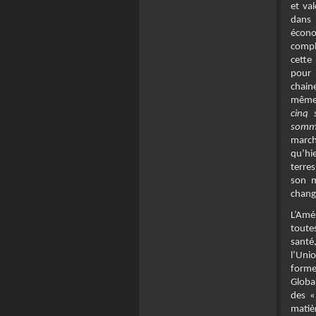
et val
dans 
écono
compl
cette
pour 
chain
même 
cinq 
somme
march
qu’hi
terre
son m
chang
L’Amé
toute
santé,
l’Uni
formes
Global
des «
matièr