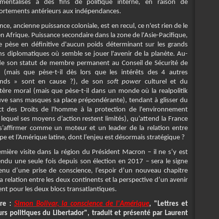
umentalisés à des fins de politique interne, en raison de
rtements antérieurs aux indépendances.
nce, ancienne puissance coloniale, est en recul, ce n'est rien de le
en Afrique. Puissance secondaire dans la zone de l'Asie-Pacifique,
ne pèse en définitive d'aucun poids déterminant sur les grands
ins diplomatiques où semble se jouer l'avenir de la planète. Au-
de son statut de membre permanent au Conseil de Sécurité de
 (mais que pèse-t-il dès lors que les intérêts des 4 autres
ands » sont en cause ?), de son
soft power
culturel et du
tère moral (mais que pèse-t-il dans un monde où la realpolitik
uve sans masques sa place prépondérante), tendant à glisser du
ct des Droits de l'homme à la protection de l'environnement
lequel ses moyens d’action restent limités), qu’attend la France
s’affirmer comme un moteur et un leader de la relation entre
pe et l’Amérique latine, dont l’enjeu est désormais stratégique ?
emière visite dans la région du Président Macron – il ne s’y est
endu une seule fois depuis son élection en 2017 – sera le signe
enu d’une prise de conscience, l’espoir d’un nouveau chapitre
a relation entre les deux continents et la perspective d’un avenir
ent pour les deux blocs transatlantiques.
ire :
Simon Bolivar, la conscience de l'Amérique
, "Lettres et
urs politiques du Libertador", traduit et présenté par Laurent