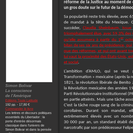
réforme de la Justice au moment de qu
un gros doute sur le futur de la démo
Sa popularité reste très élevée, avec 
de mandat à la tête du Mexique. Ce
succéder,
Claudia Sheinbaum, issue
triomphalement élue, avec 59,3% des vo
er
qu'elle assumera à partir du 1
octo
bilan de ses six ans de présidence, qu
que des réformes, et qui ont avant to
lui vaut la proximité des États-Unis, e
et social
.
L’ambition d’AMLO, qui se veut 
Transformation » mexicaine (après la 
1821, la révolution libérale de Benito
Simon Bolivar
la Révolution mexicaine des années 19
La conscience
Parti Révolutionnaire Institutionnel (PR
de l'Amérique
en partie atteints. Mais une tâche as
Editions Toute Latitude
192 pp. - 17,80 €
C'est la tâche rouge sang de la crimina
Commander le livre
corollaires. Durant son mandat, e
Les lettres et discours politiques
extrêmement élevés avec un nombre
essentiels du Libertador : la
porte d'entrée désormais
30 000 par an, un standard établi de
classique dans l'univers de
narcotrafic par son prédécesseur Felip
Simon Bolivar et dans la pensée