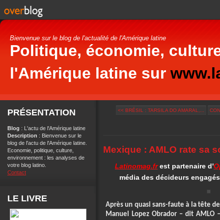
Bienvenue sur le blog de l'actualité de l'Amérique latine
Politique, économie, culture
l'Amérique latine sur
www.la
PRÉSENTATION
<< BRÉSIL : TARSILA DO AMARAL,...
CONT
Blog
: L'actu de l'Amérique latine
Description
: Bienvenue sur le
blog de l'actu de l'Amérique latine.
Mexique : AMLO rate sa so
Economie, politique, culture,
environnement : les analyses de
votre blog latino.
Latinomag.fr
est partenaire d'
O
Contact
média des décideurs engagés 
LE LIVRE
Après un quasi sans-faute à la tête de
Manuel Lopez Obrador – dit AMLO –