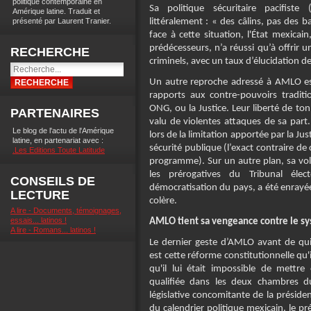
politique contemporaine en
Sa politique sécuritaire pacifist
Amérique latine. Traduit et
littéralement : « des câlins, pas des b
présenté par Laurent Tranier.
face à cette situation, l'État mexic
prédécesseurs, n’a réussi qu’à offrir 
RECHERCHE
criminels, avec un taux d’élucidation d
Un autre reproche adressé à AMLO est
rapports aux contre-pouvoirs traditi
ONG, ou la Justice. Leur liberté de to
PARTENAIRES
valu de violentes attaques de sa part. 
Le blog de l'actu de l'Amérique
lors de la limitation apportée par la Just
latine, en partenariat avec :
sécurité publique (l’exact contraire de
.Les Editions Toute Latitude
programme). Sur un autre plan, sa vo
les prérogatives du Tribunal éle
CONSEILS DE
démocratisation du pays, a été enrayée
LECTURE
colère.
A lire - Documents, témoignages,
essais... latinos !
AMLO tient sa vengeance contre le sy
A lire - Romans... latinos !
Le dernier geste d’AMLO avant de qui
est cette réforme constitutionnelle qu
qu'il lui était impossible de mettr
qualifiée dans les deux chambres du
législative concomitante de la président
du calendrier politique mexicain, le pr