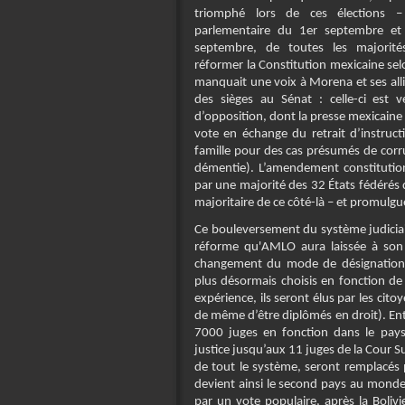
triomphé lors de ces élections – 
parlementaire du 1er septembre et
septembre, de toutes les majorités
réformer la Constitution mexicaine selo
manquait une voix à Morena et ses alli
des sièges au Sénat : celle-ci est
d’opposition, dont la presse mexicaine a
vote en échange du retrait d’instructi
famille pour des cas présumés de cor
démentie). L’amendement constitution
par une majorité des 32 États fédérés
majoritaire de ce côté-là – et promulg
Ce bouleversement du système judiciai
réforme qu'AMLO aura laissée à son
changement du mode de désignation d
plus désormais choisis en fonction de
expérience, ils seront élus par les cit
de même d’être diplômés en droit). Ent
7000 juges en fonction dans le pays
justice jusqu’aux 11 juges de la Cour S
de tout le système, seront remplacés 
devient ainsi le second pays au monde
par un vote populaire, après la Bolivi