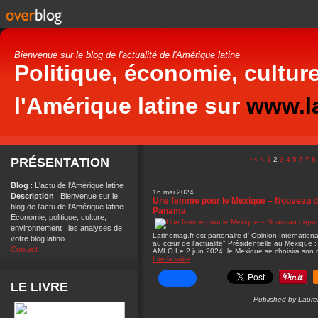
Bienvenue sur le blog de l'actualité de l'Amérique latine
Politique, économie, culture
l'Amérique latine sur
www.la
PRÉSENTATION
<<
<
1
2
3
4
5
6
7
8
Blog
: L'actu de l'Amérique latine
16 mai 2024
Description
: Bienvenue sur le
Une femme pour le Mexique – Nouveau dép
blog de l'actu de l'Amérique latine.
Panama
Economie, politique, culture,
environnement : les analyses de
Latinomag.fr est partenaire d' Opinion Internatio
votre blog latino.
au cœur de l'actualité" Présidentielle au Mexique
Contact
AMLO Le 2 juin 2024, le Mexique se choisira son 
Lire la suite
LE LIVRE
Published by Lauren