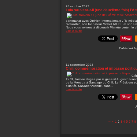
28 octobre 2023
Lula sauvera-t-il (une deuxième fois) l'A
partenariat avec Opinion Internationale , "le mé
l'actualité", son fondateur Michel TAUBE et so
Nous vous invitons à découvrir Planète verte , le do
Lire la suite
Published by
11 septembre 2023
Chili, commémoration et impasse politiq
C’é
1973, l’armée dirigée par le général Augusto Pinoc
de la Moneda à Santiago du Chili. Le Président so
plus tôt, Salvador Allende, sans...
Lire la suite
P
<<
<
1
2
3
4
5
6
7
8