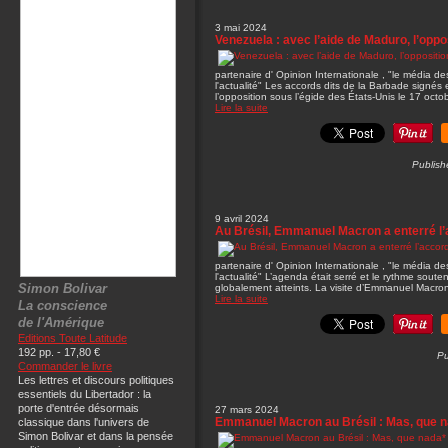
3 mai 2024
Venezuela : avec l’aide de Maduro, l’oppo
partenaire d' Opinion Internationale , "le média 
l'actualité" Les accords dits de la Barbade signés 
l’opposition sous l’égide des États-Unis le 17 oct
Lire la suite
Publish
9 avril 2024
Au Brésil, Emmanuel Macron a enterré l
partenaire d' Opinion Internationale , "le média 
l'actualité" L’agenda était serré et le rythme souten
Simon Bolivar
globalement atteints. La visite d’Emmanuel Macron
Lire la suite
La conscience
de l'Amérique
Editions Toute Latitude
192 pp. - 17,80 €
Pu
Commander le livre
Les lettres et discours politiques
essentiels du Libertador : la
porte d'entrée désormais
27 mars 2024
Emmanuel Macron au Brésil : Mas, que 
classique dans l'univers de
Simon Bolivar et dans la pensée