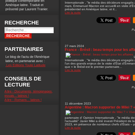
politique contemporaine en
Internationale , "le média des décideurs engagés 
Amérique latine. Traduit et
mars, Emmanuel Macron est accueilli en visite d’Ét
présenté par Laurent Tranier.
présidentiel en Amérique latine, et il...
Lire la suite
RECHERCHE
Pu
27 mars 2024
PARTENAIRES
France - Brésil : beau temps pour les aff
Le blog de l'actu de l'Amérique
Internationale , "le média des décideurs engagés 
latine, en partenariat avec :
l’un des grands enjeux de la visite d’État d’Emman
.Les Editions Toute Latitude
que « le Brésil est le premier partenaire...
Lire la suite
CONSEILS DE
LECTURE
Pu
A lire - Documents, témoignages,
essais... latinos !
A lire - Romans... latinos !
11 décembre 2023
Argentine : Macron supporter de Milei ? « V
partenaire d' Opinion Internationale , "le média 
l'actualité" Javier Milei a été investi Président d
2023, en présence de nombreux chefs d’États – pa
Lire la suite