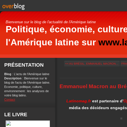
Bienvenue sur le blog de l'actualité de l'Amérique latine
Politique, économie, culture
l'Amérique latine sur
www.la
PRÉSENTATION
<< AU BRÉSIL, EMMANUEL MACRON...
FRA
Blog
: L'actu de l'Amérique latine
Description
: Bienvenue sur le
blog de l'actu de l'Amérique latine.
Emmanuel Macron au Brési
Economie, politique, culture,
environnement : les analyses de
votre blog latino.
Contact
Latinomag.fr
est partenaire d'
O
média des décideurs engagés 
LE LIVRE