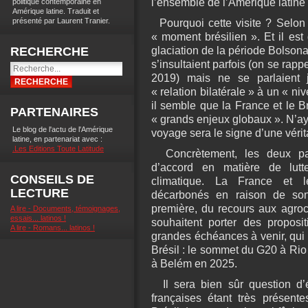
l’ensemble de l’Amérique latine 
politique contemporaine en
Amérique latine. Traduit et
présenté par Laurent Tranier.
Pourquoi cette visite ? Selon l
« moment brésilien ». Et il est
RECHERCHE
glaciation de la période Bolsona
s’insultaient parfois (on se rappe
2019) mais ne se parlaient 
« relation bilatérale » à un « niv
il semble que la France et le Br
PARTENAIRES
« grands enjeux globaux ». N’a
Le blog de l'actu de l'Amérique
voyage sera le signe d’une vérit
latine, en partenariat avec :
.Les Editions Toute Latitude
Concrètement, les deux pay
d’accord en matière de lut
CONSEILS DE
climatique. La France et le
LECTURE
décarbonés en raison de son
première, du recours aux agroc
A lire - Documents, témoignages,
essais... latinos !
souhaitent porter des propos
A lire - Romans... latinos !
grandes échéances à venir, qui 
Brésil : le sommet du G20 à Ri
à Belém en 2025.
Il sera bien sûr question d’é
françaises étant très présent