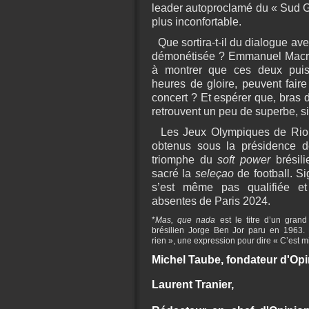
leader autoproclamé du « Sud G
plus inconfortable.
Que sortira-t-il du dialogue a
démonétisée ? Emmanuel Macron
à montrer que ces deux puiss
heures de gloire, peuvent fair
concert ? Et espérer que, bras 
retrouvent un peu de superbe, si
Les Jeux Olympiques de Rio,
obtenus sous la présidence d
triomphe du
soft power
brésili
sacré la
seleçao
de football. Si
s’est même pas qualifiée e
absentes de Paris 2024.
*
Mas, que n
ada
est le titre d’un gran
brésilien Jorge Ben Jor paru en 1963. Le
rien », une expression pour dire « C’est m
Michel Taube, fondateur d'Opi
Laurent Tranier,