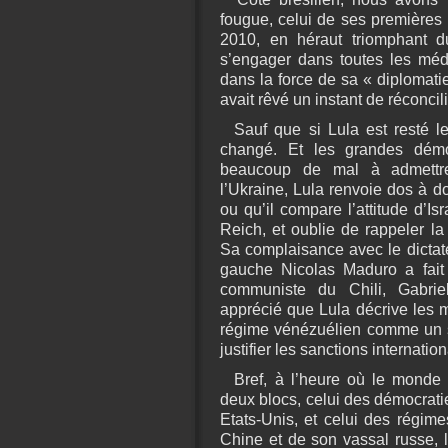
fougue, celui de ses premières
2010, en héraut triomphant du
s’engager dans toutes les médi
dans la force de sa « diplomatie
avait rêvé un instant de réconcili
Sauf que si Lula est resté l
changé. Et les grandes démoc
beaucoup de mal à admettre
l’Ukraine, Lula renvoie dos à do
ou qu’il compare l’attitude d’Is
Reich, et oublie de rappeler l
Sa complaisance avec le dictat
gauche Nicolas Maduro a fait 
communiste du Chili, Gabriel
apprécié que Lula décrive les 
régime vénézuélien comme un si
justifier les sanctions internatio
Bref, à l’heure où le monde m
deux blocs, celui des démocrati
Etats-Unis, et celui des régime
Chine et de son vassal russe, 