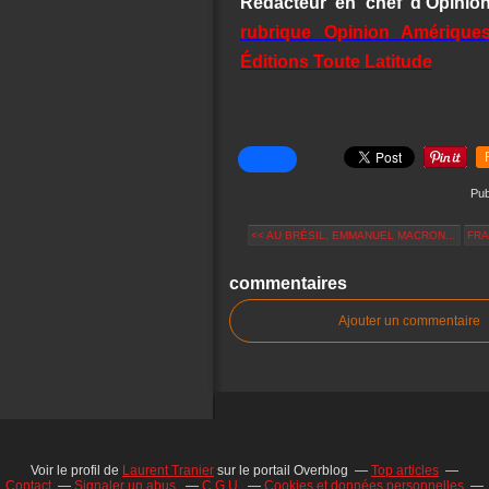
Rédacteur en chef d'Opinion 
rubrique Opinion Amériques
Éditions Toute Latitude
Pub
<< AU BRÉSIL, EMMANUEL MACRON...
FRA
commentaires
Ajouter un commentaire
Voir le profil de
Laurent Tranier
sur le portail Overblog
Top articles
Contact
Signaler un abus
C.G.U.
Cookies et données personnelles