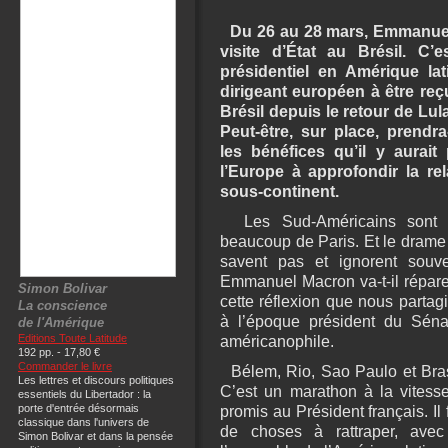
Du 26 au 28 mars, Emmanuel 
visite d’État au Brésil. C
présidentiel en Amérique lati
dirigeant européen à être reç
Brésil depuis le retour de Lul
Peut-être, sur place, prendra
les bénéfices qu’il y aurait
l’Europe à approfondir la rel
sous-continent.
Les Sud-Américains sont fr
beaucoup de Paris. Et le drame 
savent pas et ignorent souve
Emmanuel Macron va-t-il réparer
Simon Bolivar
cette réflexion que nous partag
La conscience
à l’époque président du Sénat
de l'Amérique
Editions Toute Latitude
américanophile.
192 pp. - 17,80 €
Commander le livre
Bélem, Rio, Sao Paulo et Bras
Les lettres et discours politiques
C’est un marathon à la vitesse
essentiels du Libertador : la
porte d'entrée désormais
promis au Président français. Il f
classique dans l'univers de
de choses à rattraper, ave
Simon Bolivar et dans la pensée