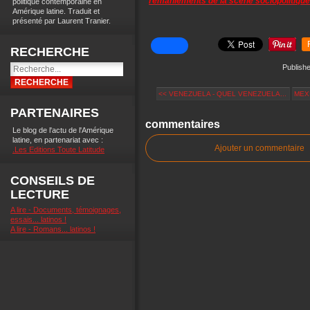
remaniements de la scène sociopolitique
politique contemporaine en
Amérique latine. Traduit et
présenté par Laurent Tranier.
RECHERCHE
Publishe
<< VENEZUELA - QUEL VENEZUELA...
MEXI
PARTENAIRES
commentaires
Le blog de l'actu de l'Amérique
latine, en partenariat avec :
Ajouter un commentaire
.Les Editions Toute Latitude
CONSEILS DE
LECTURE
A lire - Documents, témoignages,
essais... latinos !
A lire - Romans... latinos !