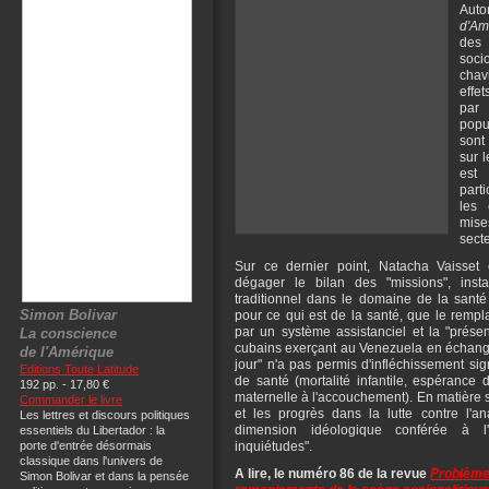
Auto
d'Am
des
soci
chav
effe
par 
popu
sont
sur l
est
part
les 
mise
sect
Sur ce dernier point, Natacha Vaisset 
dégager le bilan des "missions", inst
traditionnel dans le domaine de la santé e
Simon Bolivar
pour ce qui est de la santé, que le remp
par un système assistanciel et la "pré
La conscience
cubains exerçant au Venezuela en échange
de l'Amérique
jour" n'a pas permis d'infléchissement sign
Editions Toute Latitude
de santé (mortalité infantile, espérance 
192 pp. - 17,80 €
maternelle à l'accouchement). En matière sc
Commander le livre
et les progrès dans la lutte contre l'a
Les lettres et discours politiques
dimension idéologique conférée à l'a
essentiels du Libertador : la
porte d'entrée désormais
inquiétudes".
classique dans l'univers de
A lire, le numéro 86 de la revue
Problèmes
Simon Bolivar et dans la pensée