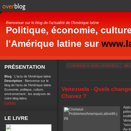
Bienvenue sur le blog de l'actualité de l'Amérique latine
Politique, économie, culture
l'Amérique latine sur
www.la
PRÉSENTATION
<< VENEZUELA - QUEL VENEZUELA...
MEXI
Blog
: L'actu de l'Amérique latine
Description
: Bienvenue sur le
blog de l'actu de l'Amérique latine.
Venezuela - Quels chang
Economie, politique, culture,
environnement : les analyses de
Chavez ?
votre blog latino.
Contact
App
pétro
inst
LE LIVRE
Ven
"soc
Au-d