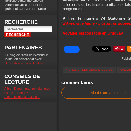
Amérique latine. Les maux trouvent l
politique contemporaine en
idéologies et les intérêts particuliers la
Amérique latine. Traduit et
présenté par Laurent Tranier.
pragmatisme...
A lire, le numéro 74 (Automne 2
RECHERCHE
d'Amérique latine - L'Uruguay gouve
Voyager responsable en Uruguay
PARTENAIRES
Le blog de l'actu de l'Amérique
Publis
latine, en partenariat avec :
.Les Editions Toute Latitude
<< BRÉSIL - LES DEUX FACES DE...
HONDURA
CONSEILS DE
LECTURE
commentaires
A lire - Documents, témoignages,
Ajouter un commentaire
essais... latinos !
A lire - Romans... latinos !