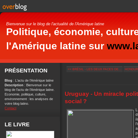
Bienvenue sur le blog de l'actualité de l'Amérique latine
Politique, économie, culture
l'Amérique latine sur
www.la
PRÉSENTATION
<< BRÉSIL - LES DEUX FACES DE...
HONDURA
Blog
: L'actu de l'Amérique latine
Description
: Bienvenue sur le
blog de l'actu de l'Amérique latine.
Uruguay - Un miracle poli
Economie, politique, culture,
environnement : les analyses de
social ?
votre blog latino.
Contact
d
l
LE LIVRE
l
a
p
s