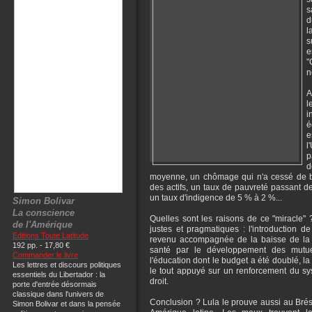
s
d
l
s
e
"
n
A
l
i
é
e
l
p
d
moyenne, un chômage qui n'a cessé de b
des actifs, un taux de pauvreté passant d
un taux d'indigence de 5 % à 2 %...
Simon Bolivar
La conscience
Quelles sont les raisons de ce "miracle" 
de l'Amérique
justes et pragmatiques : l'introduction de
Editions Toute Latitude
revenu accompagnée de la baisse de la
192 pp. - 17,80 €
santé par le développement des mutuel
Commander le livre
l'éducation dont le budget a été doublé, la
Les lettres et discours politiques
le tout appuyé sur un renforcement du syst
essentiels du Libertador : la
droit.
porte d'entrée désormais
classique dans l'univers de
Conclusion ? Lula le prouve aussi au Brésil 
Simon Bolivar et dans la pensée