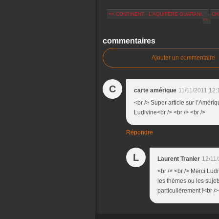
<< CONTINENT - L'AQUIFÈRE GUARANI...
CH
>>
commentaires
Ajouter un commentaire
C
carte amérique
11/11/2011 12:
<br /> Super article sur l’Amériqu
Ludivine<br /> <br /> <br />
Répondre
L
Laurent Tranier
12/11/
<br /> <br /> Merci Ludi
les thèmes ou les sujet
particulièrement !<br />