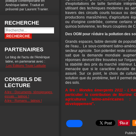
politique contemporaine en
d'exploitations de taille familiale intég
Amérique latine. Traduit et
utilisant des techniques modernes au ser
présenté par Laurent Tranier.
travers des circuits courts locaux ou des
productions maraîchères, d'agriculture équ
RECHERCHE
ou d'origine contrôlée, comme certains vi
quinoa bolivienne, les fleurs coupées de C
Des OGM pour réduire la pollution des so
Grands espaces, faible densité de populat
de l'eau... Le sous-continent latino-améri
PARTENAIRES
secteur agricole. Son potentiel reste colos
sait que la demande mondiale augmen
Le blog de l'actu de l'Amérique
réponses devront être trouvées sur l'orga
latine, en partenariat avec :
la stabilité des prix du marché intérieur. 
.Les Editions Toute Latitude
menacée que si le caractère durable de 
assuré. Sur ce point, le choix de cult
solution que du problème, tant il permet de 
CONSEILS DE
des sols.
LECTURE
A lire :
Mondes émergents 2011 - L'Amér
A lire - Documents, témoignages,
particulier la contribution de Martine 
essais... latinos !
agricultures latino-américaines
A lire - Romans... latinos !
développement".
Publish