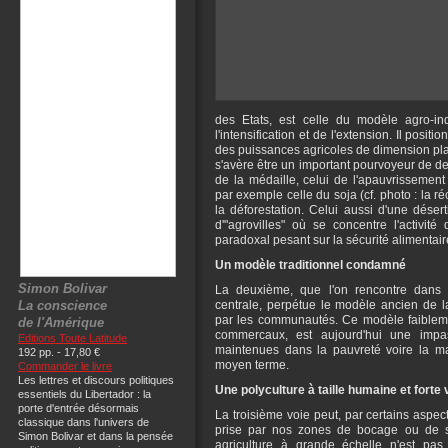
des Etats, est celle du modèle agro-indu
l'intensification et de l'extension. Il posi
des puissances agricoles de dimension plan
s'avère être un important pourvoyeur de d
de la médaille, celui de l'apauvrissement
par exemple celle du soja (cf. photo : la ré
la déforestation. Celui aussi d'une déser
d'"agrovilles" où se concentre l'activité
paradoxal pesant sur la sécurité alimentair
Un modèle traditionnel condamné
Simon Bolivar
La deuxième, que l'on rencontre dans
La conscience
centrale, perpétue le modèle ancien de la
par les communautés. Ce modèle faiblement
de l'Amérique
commercaux, est aujourd'hui une impa
Editions Toute Latitude
maintenues dans la pauvreté voire la ma
192 pp. - 17,80 €
moyen terme.
Commander le livre
Les lettres et discours politiques
Une polyculture à taille humaine et forte 
essentiels du Libertador : la
porte d'entrée désormais
La troisième voie peut, par certains aspect
classique dans l'univers de
prise par nos zones de bocage ou de 
Simon Bolivar et dans la pensée
agriculture à grande échelle n'est pas 