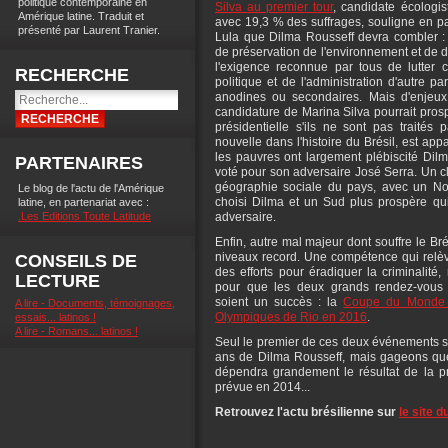
politique contemporaine en
Silva au premier tour
, candidate écologis
Amérique latine. Traduit et
avec 19,3 % des suffrages, souligne en pa
présenté par Laurent Tranier.
Lula que Dilma Rousseff devra combler : l
de préservation de l'environnement et de 
l'exigence reconnue par tous de lutter 
RECHERCHE
politique et de l'administration d'autre pa
anodines ou secondaires. Mais d'enjeux 
candidature de Marina Silva pourrait prosp
présidentielle s'ils ne sont pas traités 
nouvelle dans l'histoire du Brésil, est app
les pauvres ont largement plébiscité Dilm
PARTENAIRES
voté pour son adversaire José Serra. Un c
géographie sociale du pays, avec un No
Le blog de l'actu de l'Amérique
choisi Dilma et un Sud plus prospère qu
latine, en partenariat avec :
.Les Editions Toute Latitude
adversaire.
Enfin, autre mal majeur dont souffre le Bré
niveaux record. Une compétence qui relève
CONSEILS DE
des efforts pour éradiquer la criminalité
LECTURE
pour que les deux grands rendez-vous
soient un succès : la
Coupe du Monde d
A lire - Documents, témoignages,
Olympiques de Rio en 2016
.
essais... latinos !
A lire - Romans... latinos !
Seul le premier de ces deux événements s
ans de Dilma Rousseff, mais gageons qu
dépendra grandement le résultat de la p
prévue en 2014...
Retrouvez l'actu brésilienne sur
le site d