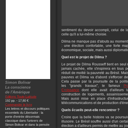
sentiment du devoir accompli, celui de l
celle qu'il a lui-même choisie.
Dilma ne manque pas d'atouts au moment d
: une élection confortable, une forte maj
économique, sociale, mais aussi diplomati
Quel est le projet de Dilma ?
Le projet de Dilma Rousseff tient en seul m
jamais cachée, elle s'inspirera en tous p
réduit de moitié la pauvreté au Brésil. Mais
pauvres et Dilma va d'abord s'efforcer de l
Cela passe par la poursuite de la polit
Simon Bolivar
les "grands travaux", le fameux
Pr
La conscience
Croissance
dont elle avait d'ailleurs
de l'Amérique
construction de logements, assainisseme
Editions Toute Latitude
Mais aussi mise en place d'infrastructu
192 pp. - 17,80 €
télécommunications et de production d'éner
Commander le livre
Les lettres et discours politiques
Quels écueils peut-elle rencontrer ?
essentiels du Libertador : la
porte d'entrée désormais
Croire que la belle histoire va se poursu
classique dans l'univers de
illusoire. Le Brésil souffre aussi d'un ce
Simon Bolivar et dans la pensée
élection a d'ailleurs permis de mettre au jo